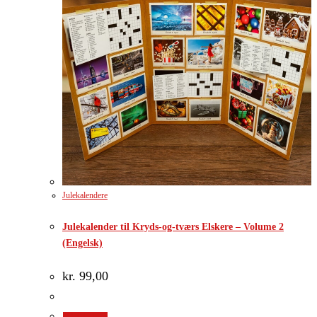
Julekalendere
Julekalender til Kryds-og-tværs Elskere – Volume 2
(Engelsk)
kr.
99,00