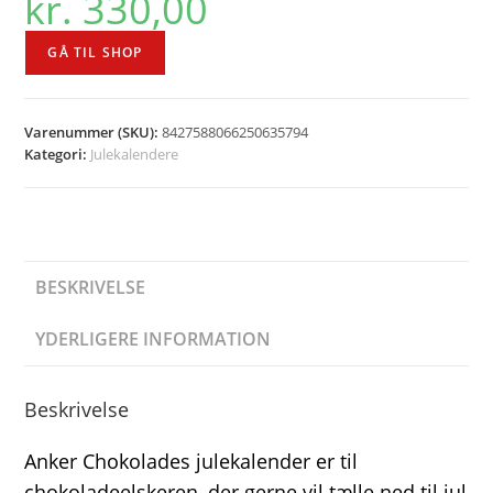
kr.
330,00
GÅ TIL SHOP
Varenummer (SKU):
8427588066250635794
Kategori:
Julekalendere
BESKRIVELSE
YDERLIGERE INFORMATION
Beskrivelse
Anker Chokolades julekalender er til
chokoladeelskeren, der gerne vil tælle ned til jul