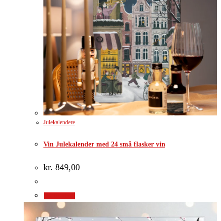
Julekalendere
Vin Julekalender med 24 små flasker vin
kr.
849,00
Gå til shop