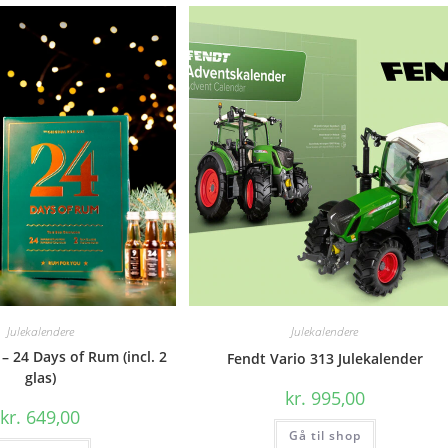
Julekalendere
Julekalendere
 – 24 Days of Rum (incl. 2
Fendt Vario 313 Julekalender
glas)
kr.
995,00
kr.
649,00
Gå til shop