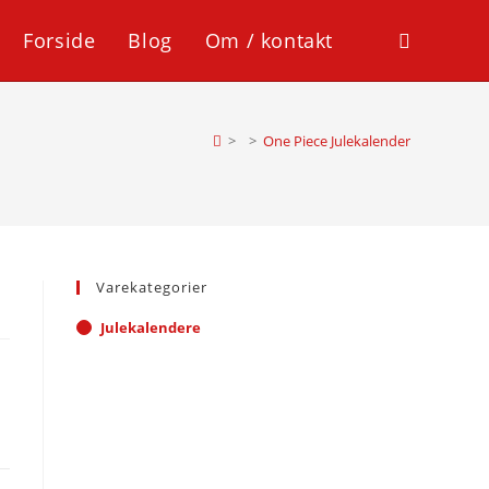
Forside
Blog
Om / kontakt
Toggle
website
>
>
One Piece Julekalender
search
Varekategorier
Julekalendere