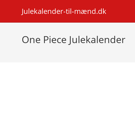
Skip
Julekalender-til-mænd.dk
to
content
One Piece Julekalender