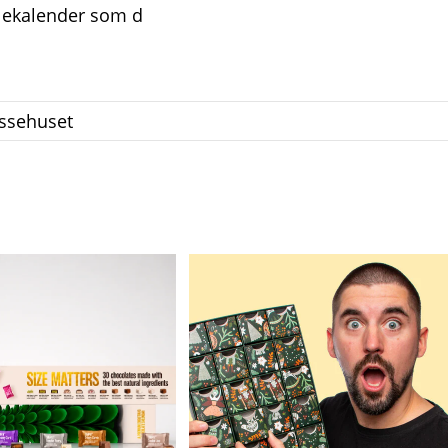
julekalender som d
essehuset